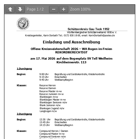
Page
1
/
2
Zoom
100%