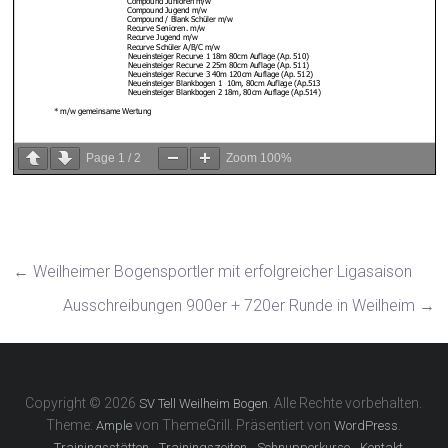
Page
1
/
2
Zoom
100%
←
Weilheimer Bogensportler mit erfolgreicher Ligasaison
Ausschreibungen 900er + 720er Runde in Weilheim
→
Copyright © 2026
. Alle Rechte vorbehalten.
SV Tell Weilheim Bogen
Theme:
von ThemeGrill. Präsentiert von
.
Ample
WordPress
Trainingsstätten
Trainingszeiten
Schnupperkurse
Kontakt