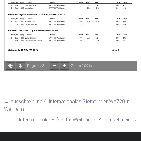
Page
1
/
2
Zoom
100%
←
Ausschreibung 4. internationales Sternturnier WA720 in
Weilheim
Internationaler Erfolg für Weilheimer Bogenschützin
→