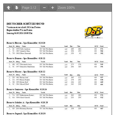
Page
1
/
2
Zoom
100%