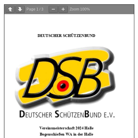
Page
1
/
3
Zoom
100%