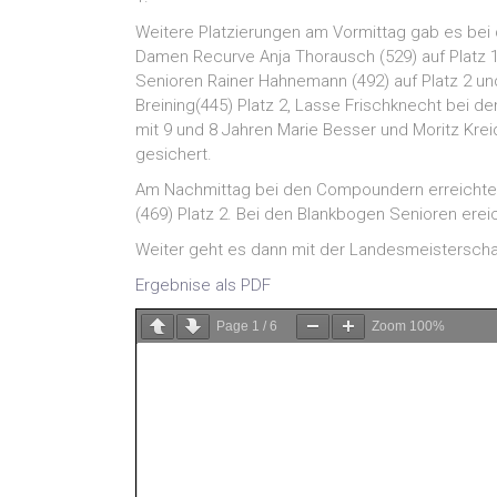
Weitere Platzierungen am Vormittag gab es bei d
Damen Recurve Anja Thorausch (529) auf Platz 1,
Senioren Rainer Hahnemann (492) auf Platz 2 und
Breining(445) Platz 2, Lasse Frischknecht bei de
mit 9 und 8 Jahren Marie Besser und Moritz Kre
gesichert.
Am Nachmittag bei den Compoundern erreichte Is
(469) Platz 2. Bei den Blankbogen Senioren erei
Weiter geht es dann mit der Landesmeisterscha
Ergebnise als PDF
Page
1
/
6
Zoom
100%
←
Landesoberliga Bogen – 1. Wettkampftag