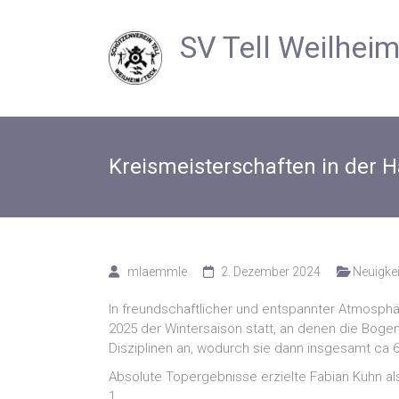
Zum
Inhalt
SV Tell Weilhei
springen
Kreismeisterschaften in der H
mlaemmle
2. Dezember 2024
Neuigkei
In freundschaftlicher und entspannter Atmosphär
2025 der Wintersaison statt, an denen die Boge
Disziplinen an, wodurch sie dann insgesamt ca 
Absolute Topergebnisse erzielte Fabian Kuhn a
1.