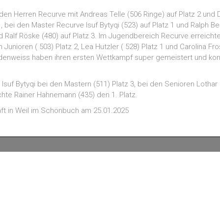
en Herren Recurve mit Andreas Telle (506 Ringe) auf Platz 2 und Do
 bei den Master Recurve Isuf Bytyqi (523) auf Platz 1 und Ralph Be
 Ralf Röske (480) auf Platz 3. Im Jugendbereich Recurve erreichte
n Junioren ( 503) Platz 2, Lea Hutzler ( 528) Platz 1 und Carolina 
idenweiss haben ihren ersten Wettkampf super gemeistert und konk
uf Bytyqi bei den Mastern (511) Platz 3, bei den Senioren Lothar 
chte Rainer Hahnemann (435) den 1. Platz.
ft in Weil im Schönbuch am 25.01.2025