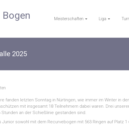
m Bogen
Meisterschaften
Liga
Turn
alle 2025
ten
e fanden letzten Sonntag in Nürtingen, wie immer im Winter in der
nschützen mit insgesamt 18 Teilnehmern dabei waren. Drei unserer
6 Stunden an der Schießlinie gestanden sind.
ls Junior sowohl mit dem Recurvebogen mit 563 Ringen auf Platz 