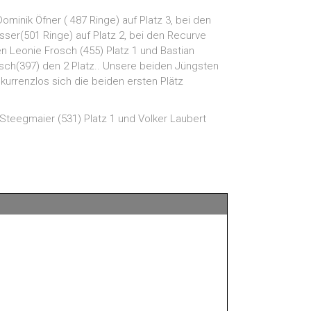
minik Öfner ( 487 Ringe) auf Platz 3, bei den
sser(501 Ringe) auf Platz 2, bei den Recurve
n Leonie Frosch (455) Platz 1 und Bastian
Frosch(397) den 2 Platz.. Unsere beiden Jüngsten
urrenzlos sich die beiden ersten Plätz
Steegmaier (531) Platz 1 und Volker Laubert
Landesliga A und B am 8.12.2024
→