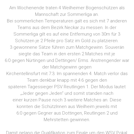
Am Wochenende traten 4 Weilheimer Bogenschützen als
Mannschaft zur Sommerliga an.
Bei sommerlichen Temperaturen galt es sich mit 7 anderen
Teams aus dem Bezirk Neckar zu messen. In der
Sommerliga gilt es auf eine Entfernung von 30m für 3
Schützen je 2 Pfeile pro Satz im Gold zu platzieren.
3 gewonnene Sätze führen zum Matchgewinn. Souverän
siegte das Team in den ersten 2 Matches mit je
6:0 gegen Nürtingen und Dettingen/ Erms. Anstrengender war
der Matchgewinn gegen
Kirchentellinsfurt mit 7:3. Im spannenden 4. Match verlor das
Team denkbar knapp mit 4:6 gegen den
späteren Tagessieger PSV Reutlingen 1. Der Modus lautet
„Jeder gegen Jeden“ und somit standen nach
einer kurzen Pause noch 3 weitere Matches an. Diese
konnten die SchützInnen aus Weilheim jeweils mit
6:0 gegen Gegner aus Dottingen, Reutlingen 2 und
Mehrstetten gewinnen.
Damit gelang die Qualifikation zum Finale um den WSV Pokal,